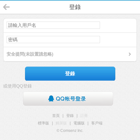
登錄
安全提問(未設置請忽略)
登錄
或使用QQ登錄
首頁
|
登錄
|
註冊
標準版
|
觸屏版
|
電腦版
|
客戶端
© Comsenz Inc.