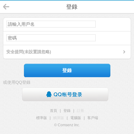
登錄
安全提問(未設置請忽略)
登錄
或使用QQ登錄
首頁
|
登錄
|
註冊
標準版
|
觸屏版
|
電腦版
|
客戶端
© Comsenz Inc.