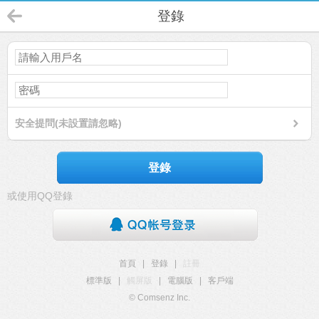
登錄
安全提問(未設置請忽略)
登錄
或使用QQ登錄
首頁
|
登錄
|
註冊
標準版
|
觸屏版
|
電腦版
|
客戶端
© Comsenz Inc.