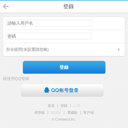
登錄
安全提問(未設置請忽略)
登錄
或使用QQ登錄
首頁
|
登錄
|
註冊
標準版
|
觸屏版
|
電腦版
|
客戶端
© Comsenz Inc.