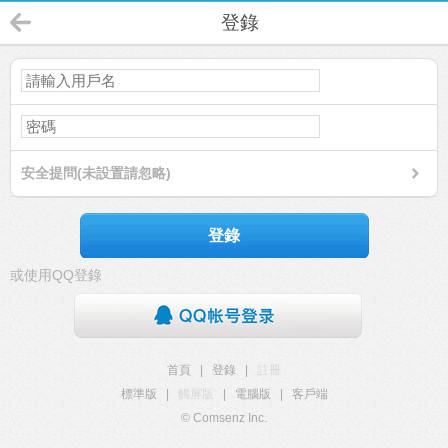
登錄
安全提問(未設置請忽略)
登錄
或使用QQ登錄
首頁
|
登錄
|
註冊
標準版
|
觸屏版
|
電腦版
|
客戶端
© Comsenz Inc.