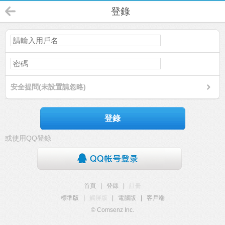
登錄
安全提問(未設置請忽略)
登錄
或使用QQ登錄
首頁
|
登錄
|
註冊
標準版
|
觸屏版
|
電腦版
|
客戶端
© Comsenz Inc.