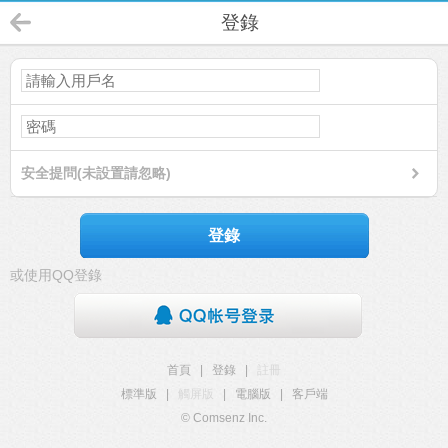
登錄
安全提問(未設置請忽略)
登錄
或使用QQ登錄
首頁
|
登錄
|
註冊
標準版
|
觸屏版
|
電腦版
|
客戶端
© Comsenz Inc.