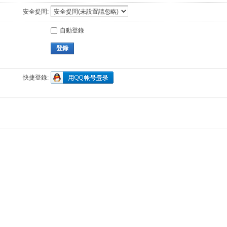
安全提問:
自動登錄
登錄
快捷登錄: