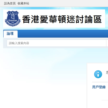
設為首頁
收藏本站
論壇
用戶登錄