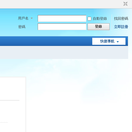
用戶名
自動登錄
找回密碼
登錄
密碼
立即註冊
快捷導航