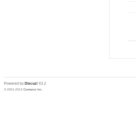
Powered by
Discuz!
X3.2
© 2001-2013
Comsenz Inc.