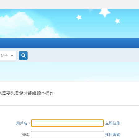
帖子
搜
索
您需要先登錄才能繼續本操作
用戶名
立即註冊
密碼:
找回密碼