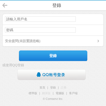
登錄
安全提問(未設置請忽略)
登錄
或使用QQ登錄
首頁
|
登錄
|
註冊
標準版
|
觸屏版
|
電腦版
|
客戶端
© Comsenz Inc.