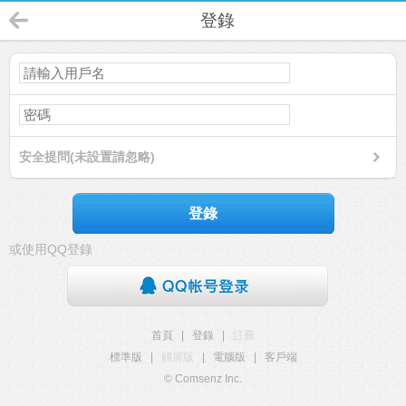
登錄
安全提問(未設置請忽略)
登錄
或使用QQ登錄
首頁
|
登錄
|
註冊
標準版
|
觸屏版
|
電腦版
|
客戶端
© Comsenz Inc.