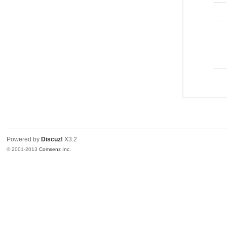
Powered by
Discuz!
X3.2
© 2001-2013
Comsenz Inc.