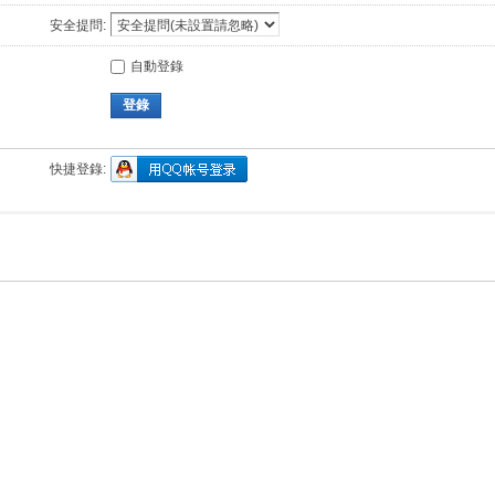
安全提問:
自動登錄
登錄
快捷登錄: