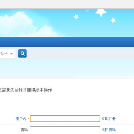
帖子
搜
索
您需要先登錄才能繼續本操作
用戶名
立即註冊
密碼:
找回密碼