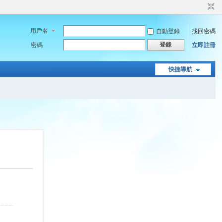
用戶名
自動登錄
找回密碼
登錄
密碼
立即註冊
快捷導航