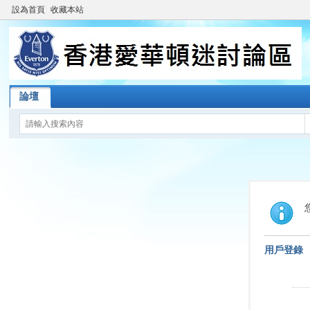
設為首頁
收藏本站
論壇
用戶登錄