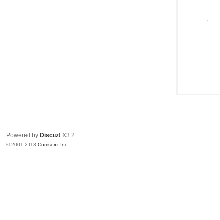
Powered by
Discuz!
X3.2
© 2001-2013
Comsenz Inc.