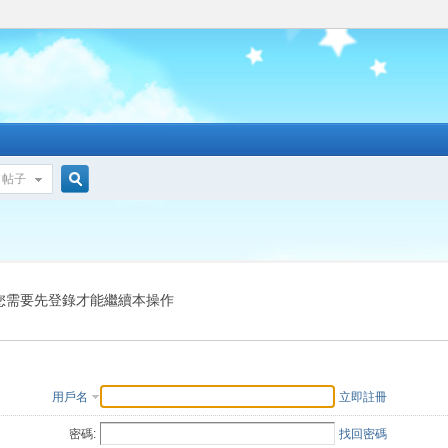
帖子
搜
索
您需要先登錄才能繼續本操作
用戶名
立即註冊
密碼:
找回密碼