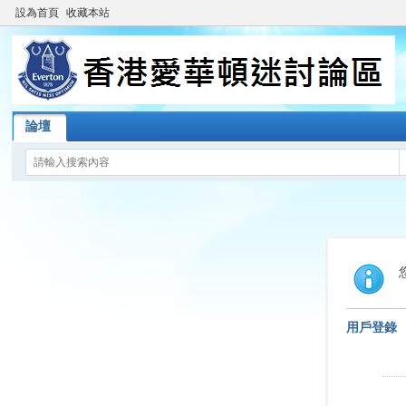
設為首頁
收藏本站
論壇
用戶登錄