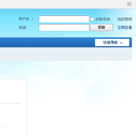
用戶名
自動登錄
找回密碼
登錄
密碼
立即註冊
快捷導航