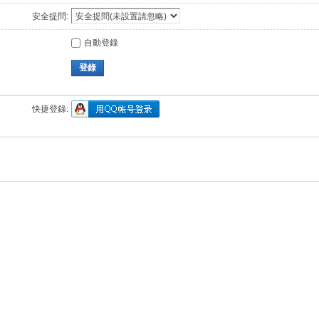
安全提問:
自動登錄
登錄
快捷登錄: