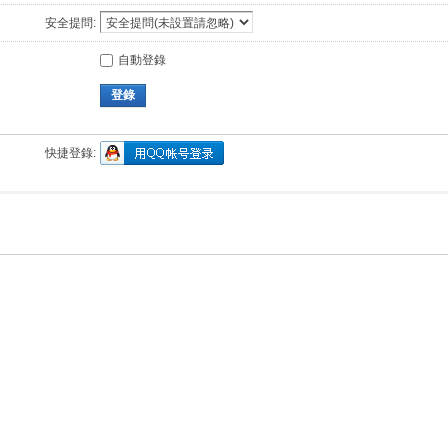
安全提問:
自動登錄
登錄
快捷登錄: