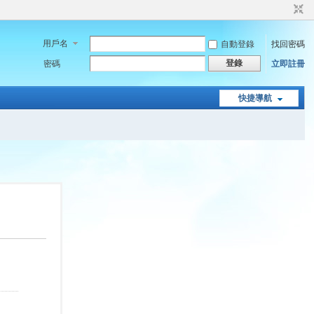
用戶名
自動登錄
找回密碼
登錄
密碼
立即註冊
快捷導航