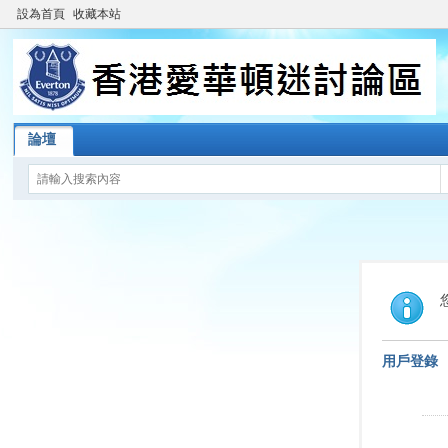
設為首頁
收藏本站
論壇
用戶登錄