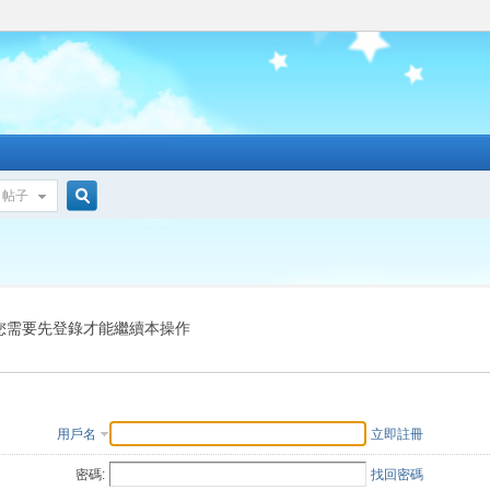
帖子
搜
索
您需要先登錄才能繼續本操作
用戶名
立即註冊
密碼:
找回密碼