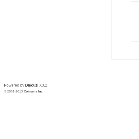
Powered by
Discuz!
X3.2
© 2001-2013
Comsenz Inc.