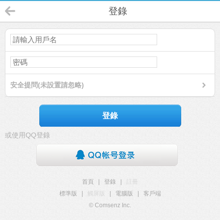
登錄
安全提問(未設置請忽略)
登錄
或使用QQ登錄
首頁
|
登錄
|
註冊
標準版
|
觸屏版
|
電腦版
|
客戶端
© Comsenz Inc.