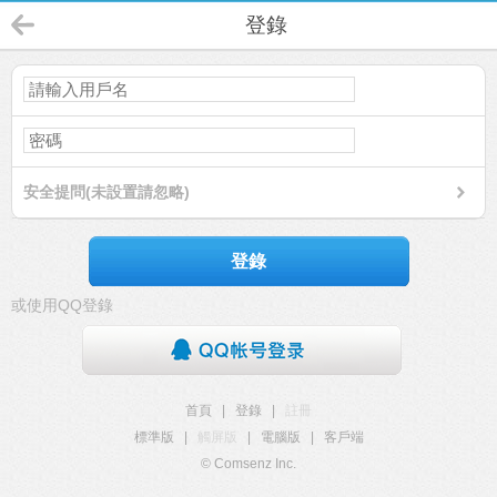
登錄
安全提問(未設置請忽略)
登錄
或使用QQ登錄
首頁
|
登錄
|
註冊
標準版
|
觸屏版
|
電腦版
|
客戶端
© Comsenz Inc.