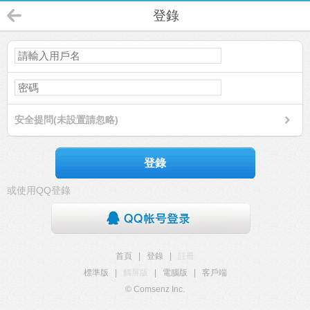
登錄
安全提問(未設置請忽略)
登錄
或使用QQ登錄
首頁
|
登錄
|
註冊
標準版
|
觸屏版
|
電腦版
|
客戶端
© Comsenz Inc.