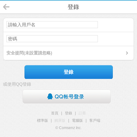
登錄
安全提問(未設置請忽略)
登錄
或使用QQ登錄
首頁
|
登錄
|
註冊
標準版
|
觸屏版
|
電腦版
|
客戶端
© Comsenz Inc.