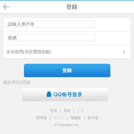
登錄
安全提問(未設置請忽略)
登錄
或使用QQ登錄
首頁
|
登錄
|
註冊
標準版
|
觸屏版
|
電腦版
|
客戶端
© Comsenz Inc.