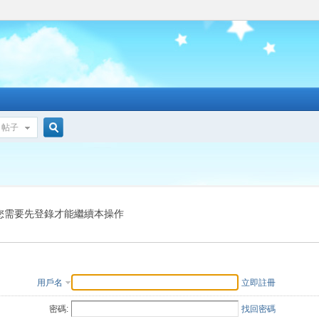
帖子
搜
索
您需要先登錄才能繼續本操作
用戶名
立即註冊
密碼:
找回密碼