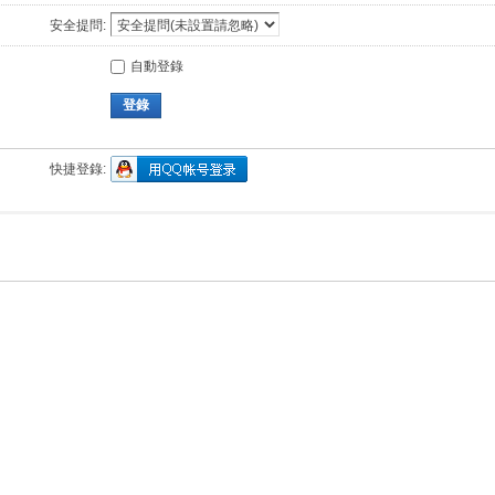
安全提問:
自動登錄
登錄
快捷登錄: