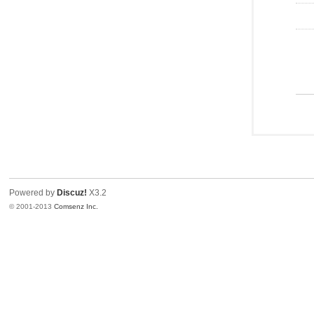
Powered by
Discuz!
X3.2
© 2001-2013
Comsenz Inc.