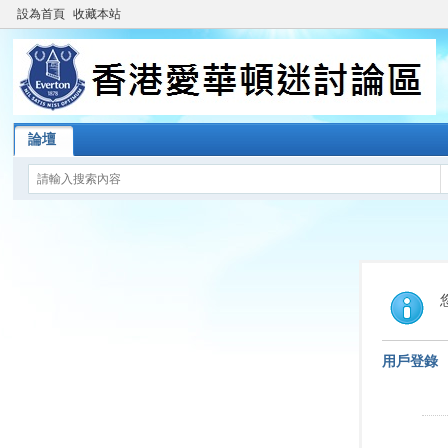
設為首頁
收藏本站
論壇
用戶登錄