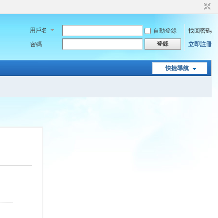
用戶名
自動登錄
找回密碼
登錄
密碼
立即註冊
快捷導航