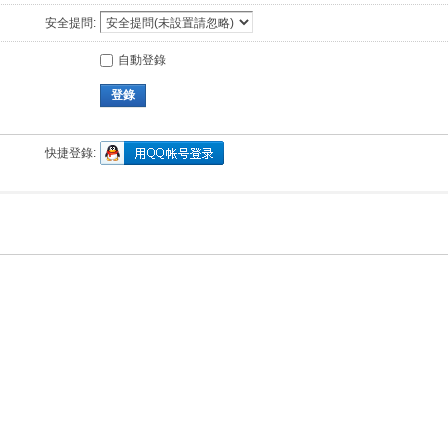
安全提問:
自動登錄
登錄
快捷登錄: