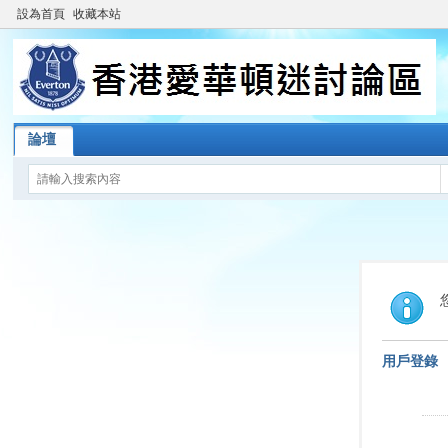
設為首頁
收藏本站
論壇
用戶登錄