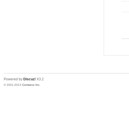
Powered by
Discuz!
X3.2
© 2001-2013
Comsenz Inc.