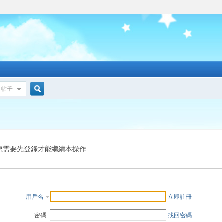
帖子
搜
索
您需要先登錄才能繼續本操作
用戶名
立即註冊
密碼:
找回密碼