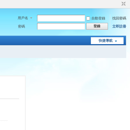
用戶名
自動登錄
找回密碼
登錄
密碼
立即註冊
快捷導航