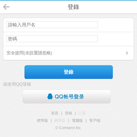
登錄
安全提問(未設置請忽略)
登錄
或使用QQ登錄
首頁
|
登錄
|
註冊
標準版
|
觸屏版
|
電腦版
|
客戶端
© Comsenz Inc.