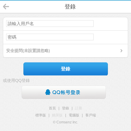
登錄
安全提問(未設置請忽略)
登錄
或使用QQ登錄
首頁
|
登錄
|
註冊
標準版
|
觸屏版
|
電腦版
|
客戶端
© Comsenz Inc.