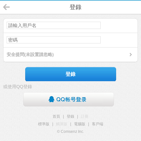
登錄
安全提問(未設置請忽略)
登錄
或使用QQ登錄
首頁
|
登錄
|
註冊
標準版
|
觸屏版
|
電腦版
|
客戶端
© Comsenz Inc.