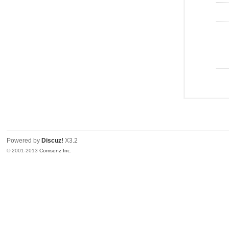
Powered by
Discuz!
X3.2
© 2001-2013
Comsenz Inc.