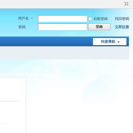
用戶名
自動登錄
找回密碼
登錄
密碼
立即註冊
快捷導航