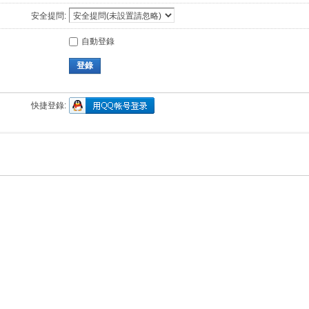
安全提問:
自動登錄
登錄
快捷登錄: