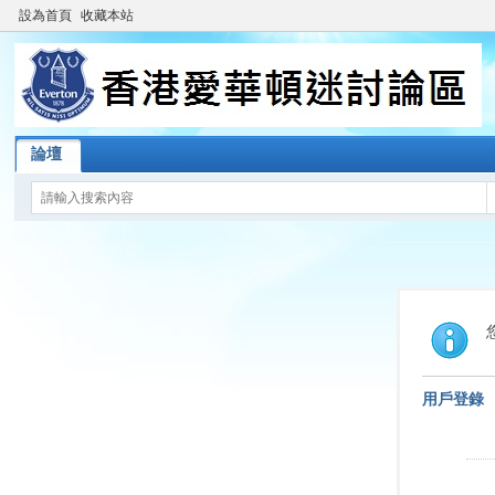
設為首頁
收藏本站
論壇
用戶登錄