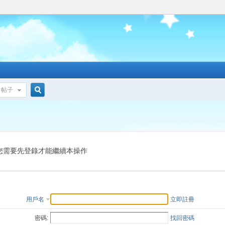
帖子
搜
索
您需要先登錄才能繼續本操作
用戶名
立即註冊
密碼:
找回密碼