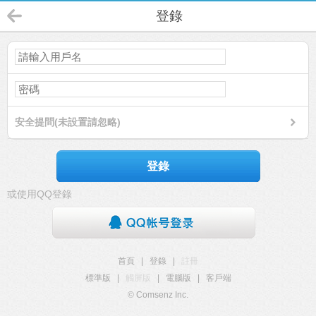
登錄
安全提問(未設置請忽略)
登錄
或使用QQ登錄
首頁
|
登錄
|
註冊
標準版
|
觸屏版
|
電腦版
|
客戶端
© Comsenz Inc.