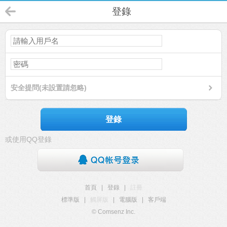
登錄
安全提問(未設置請忽略)
登錄
或使用QQ登錄
首頁
|
登錄
|
註冊
標準版
|
觸屏版
|
電腦版
|
客戶端
© Comsenz Inc.