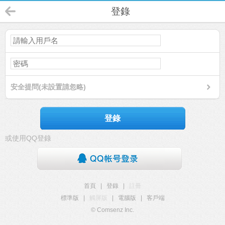
登錄
安全提問(未設置請忽略)
登錄
或使用QQ登錄
首頁
|
登錄
|
註冊
標準版
|
觸屏版
|
電腦版
|
客戶端
© Comsenz Inc.