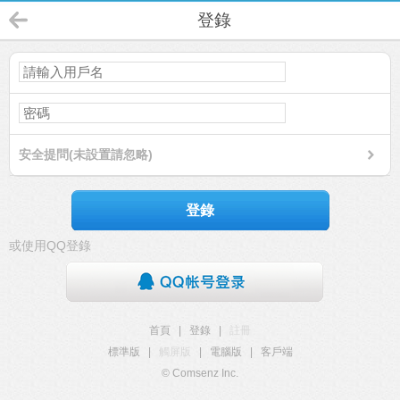
登錄
安全提問(未設置請忽略)
登錄
或使用QQ登錄
首頁
|
登錄
|
註冊
標準版
|
觸屏版
|
電腦版
|
客戶端
© Comsenz Inc.