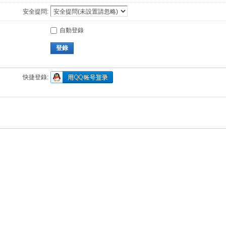
安全提問:
自動登錄
登錄
快捷登錄: