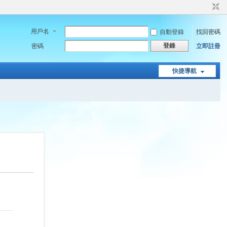
用戶名
自動登錄
找回密碼
登錄
密碼
立即註冊
快捷導航