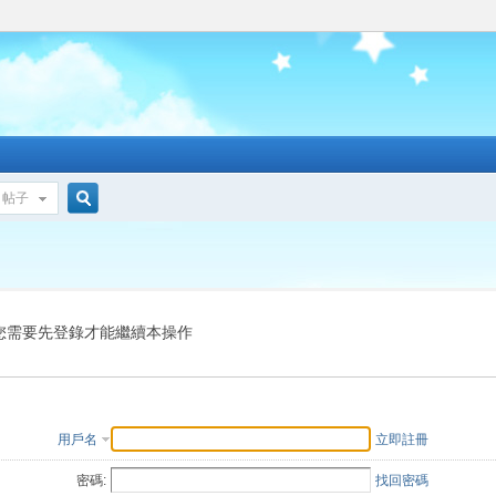
帖子
搜
索
您需要先登錄才能繼續本操作
用戶名
立即註冊
密碼:
找回密碼