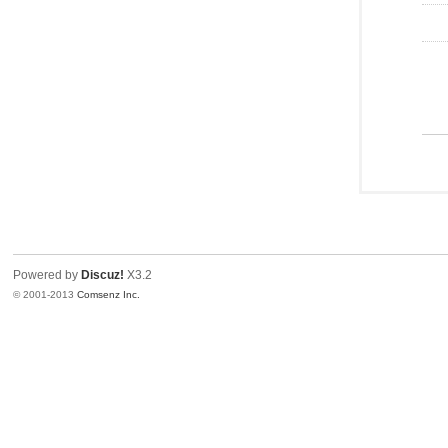
Powered by
Discuz!
X3.2
© 2001-2013
Comsenz Inc.