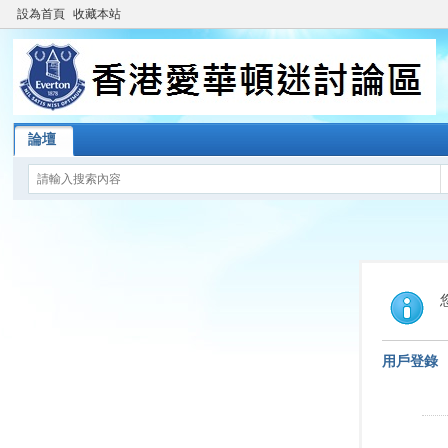
設為首頁
收藏本站
論壇
用戶登錄