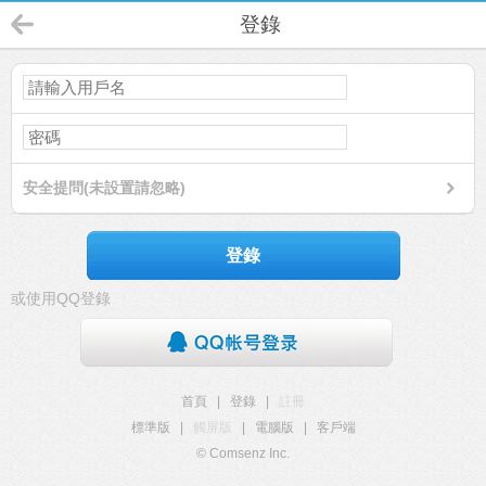
登錄
安全提問(未設置請忽略)
登錄
或使用QQ登錄
首頁
|
登錄
|
註冊
標準版
|
觸屏版
|
電腦版
|
客戶端
© Comsenz Inc.