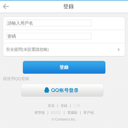
登錄
安全提問(未設置請忽略)
登錄
或使用QQ登錄
首頁
|
登錄
|
註冊
標準版
|
觸屏版
|
電腦版
|
客戶端
© Comsenz Inc.