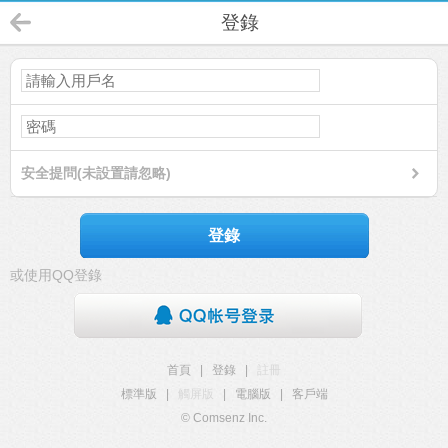
登錄
安全提問(未設置請忽略)
登錄
或使用QQ登錄
首頁
|
登錄
|
註冊
標準版
|
觸屏版
|
電腦版
|
客戶端
© Comsenz Inc.