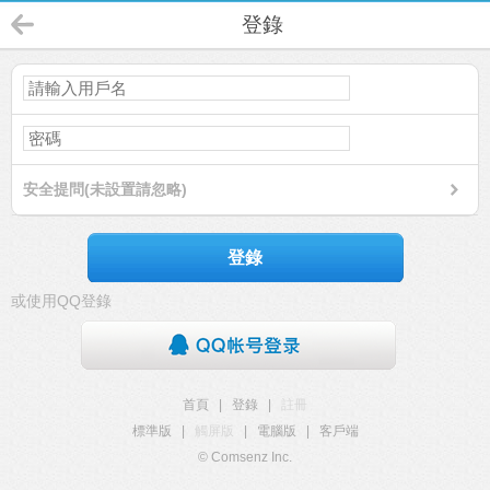
登錄
安全提問(未設置請忽略)
登錄
或使用QQ登錄
首頁
|
登錄
|
註冊
標準版
|
觸屏版
|
電腦版
|
客戶端
© Comsenz Inc.