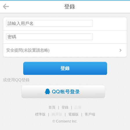
登錄
安全提問(未設置請忽略)
登錄
或使用QQ登錄
首頁
|
登錄
|
註冊
標準版
|
觸屏版
|
電腦版
|
客戶端
© Comsenz Inc.