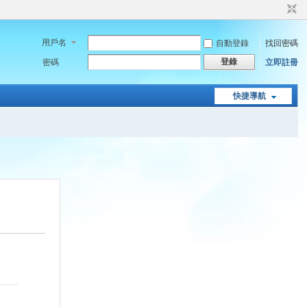
用戶名
自動登錄
找回密碼
登錄
密碼
立即註冊
快捷導航