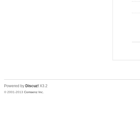
Powered by
Discuz!
X3.2
© 2001-2013
Comsenz Inc.