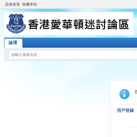
設為首頁
收藏本站
論壇
用戶登錄