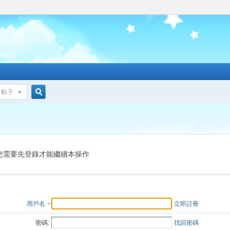
帖子
搜
索
您需要先登錄才能繼續本操作
用戶名
立即註冊
密碼:
找回密碼