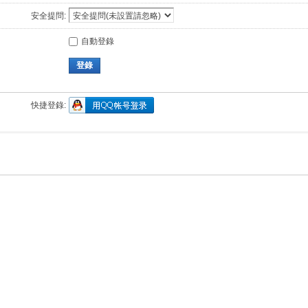
安全提問:
自動登錄
登錄
快捷登錄: