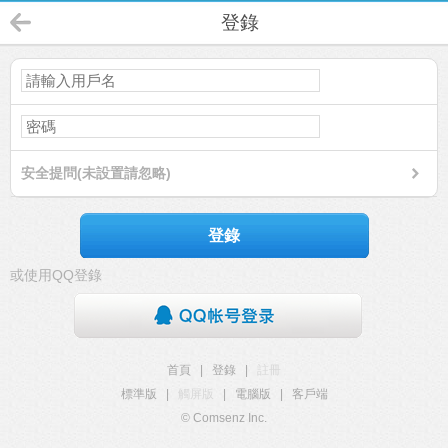
登錄
安全提問(未設置請忽略)
登錄
或使用QQ登錄
首頁
|
登錄
|
註冊
標準版
|
觸屏版
|
電腦版
|
客戶端
© Comsenz Inc.