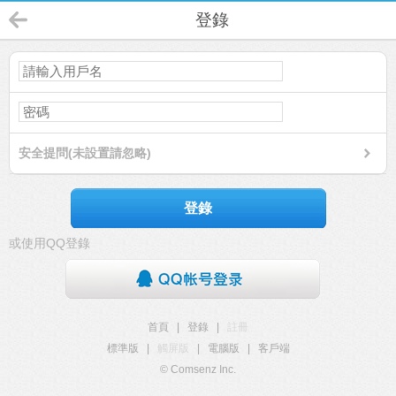
登錄
安全提問(未設置請忽略)
登錄
或使用QQ登錄
首頁
|
登錄
|
註冊
標準版
|
觸屏版
|
電腦版
|
客戶端
© Comsenz Inc.