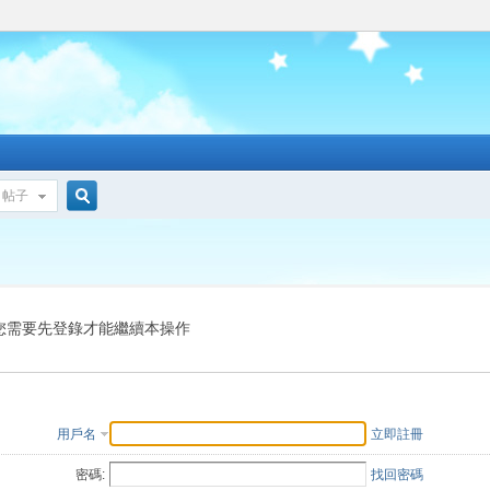
帖子
搜
索
您需要先登錄才能繼續本操作
用戶名
立即註冊
密碼:
找回密碼