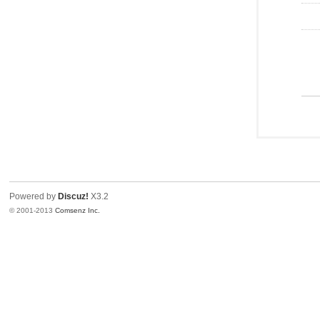
Powered by
Discuz!
X3.2
© 2001-2013
Comsenz Inc.