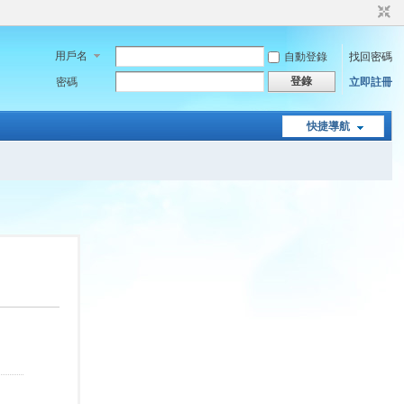
用戶名
自動登錄
找回密碼
登錄
密碼
立即註冊
快捷導航