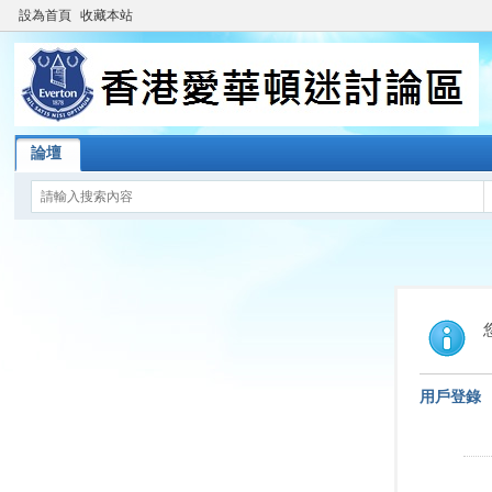
設為首頁
收藏本站
論壇
用戶登錄