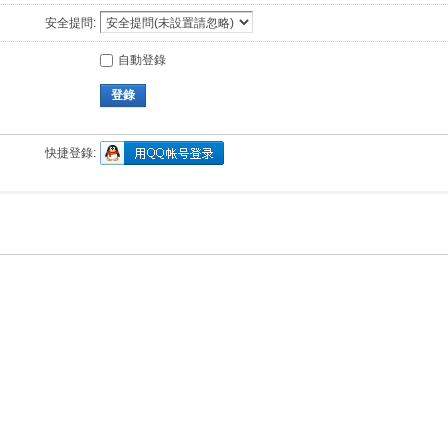
安全提問:
自動登錄
登錄
快捷登錄: