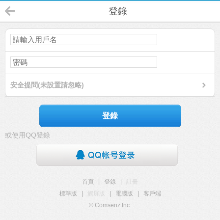
登錄
安全提問(未設置請忽略)
登錄
或使用QQ登錄
首頁
|
登錄
|
註冊
標準版
|
觸屏版
|
電腦版
|
客戶端
© Comsenz Inc.