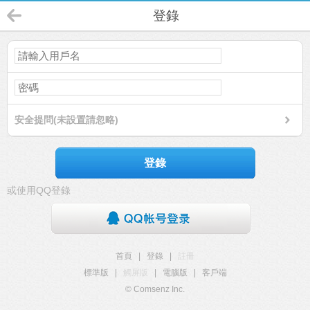
登錄
安全提問(未設置請忽略)
登錄
或使用QQ登錄
首頁
|
登錄
|
註冊
標準版
|
觸屏版
|
電腦版
|
客戶端
© Comsenz Inc.