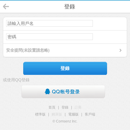
登錄
安全提問(未設置請忽略)
登錄
或使用QQ登錄
首頁
|
登錄
|
註冊
標準版
|
觸屏版
|
電腦版
|
客戶端
© Comsenz Inc.