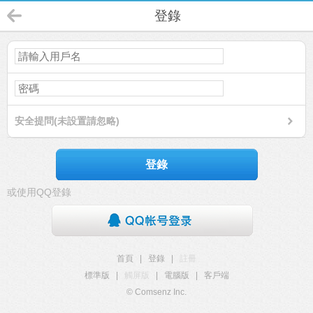
登錄
安全提問(未設置請忽略)
登錄
或使用QQ登錄
首頁
|
登錄
|
註冊
標準版
|
觸屏版
|
電腦版
|
客戶端
© Comsenz Inc.