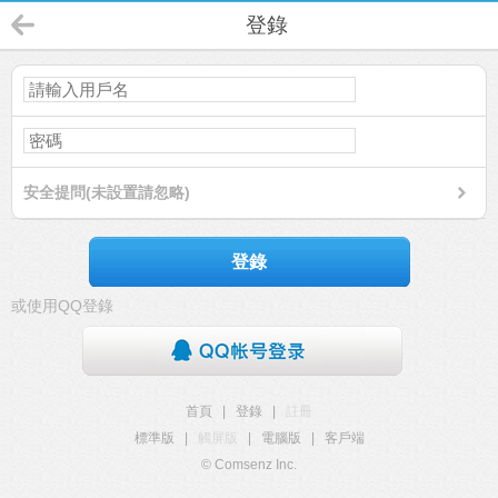
登錄
安全提問(未設置請忽略)
登錄
或使用QQ登錄
首頁
|
登錄
|
註冊
標準版
|
觸屏版
|
電腦版
|
客戶端
© Comsenz Inc.