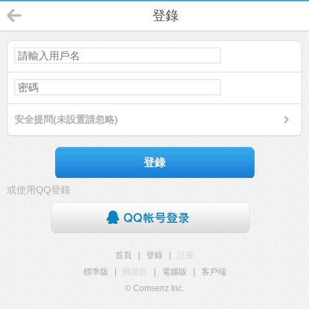
登錄
安全提問(未設置請忽略)
登錄
或使用QQ登錄
首頁
|
登錄
|
註冊
標準版
|
觸屏版
|
電腦版
|
客戶端
© Comsenz Inc.