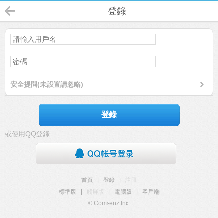
登錄
安全提問(未設置請忽略)
登錄
或使用QQ登錄
首頁
|
登錄
|
註冊
標準版
|
觸屏版
|
電腦版
|
客戶端
© Comsenz Inc.