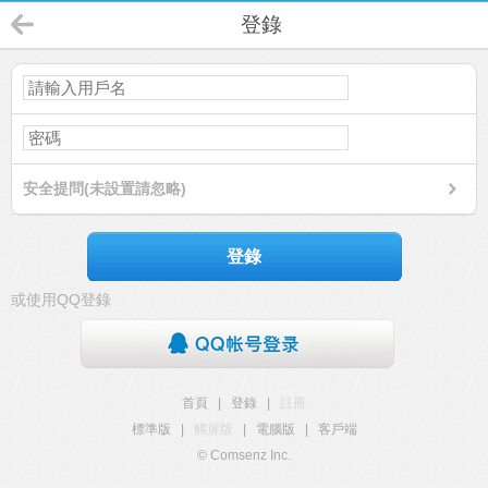
登錄
安全提問(未設置請忽略)
登錄
或使用QQ登錄
首頁
|
登錄
|
註冊
標準版
|
觸屏版
|
電腦版
|
客戶端
© Comsenz Inc.