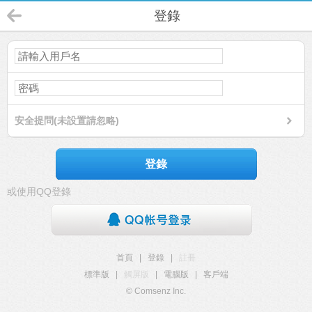
登錄
安全提問(未設置請忽略)
登錄
或使用QQ登錄
首頁
|
登錄
|
註冊
標準版
|
觸屏版
|
電腦版
|
客戶端
© Comsenz Inc.