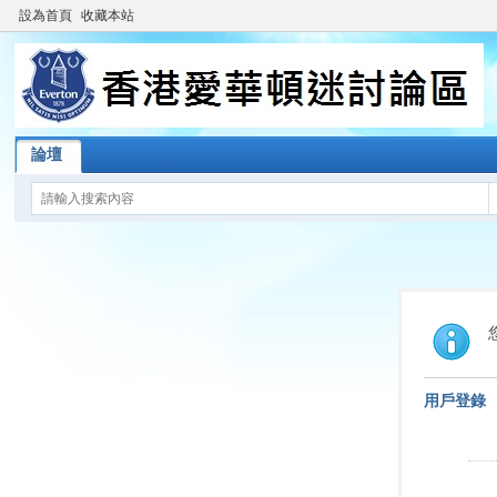
設為首頁
收藏本站
論壇
用戶登錄