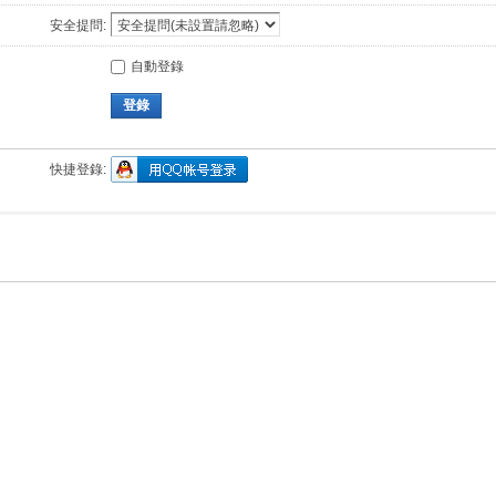
安全提問:
自動登錄
登錄
快捷登錄: