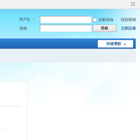
用戶名
自動登錄
找回密碼
登錄
密碼
立即註冊
快捷導航