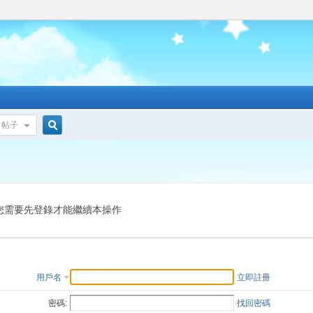
帖子
搜
索
您需要先登錄才能繼續本操作
用戶名
立即註冊
密碼:
找回密碼