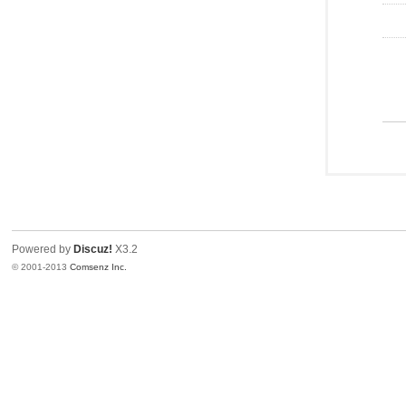
Powered by
Discuz!
X3.2
© 2001-2013
Comsenz Inc.