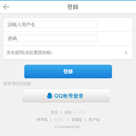
登錄
安全提問(未設置請忽略)
登錄
或使用QQ登錄
首頁
|
登錄
|
註冊
標準版
|
觸屏版
|
電腦版
|
客戶端
© Comsenz Inc.