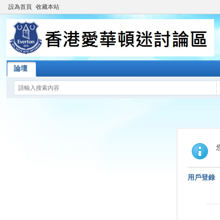
設為首頁
收藏本站
論壇
用戶登錄