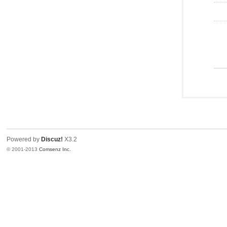
Powered by
Discuz!
X3.2
© 2001-2013
Comsenz Inc.