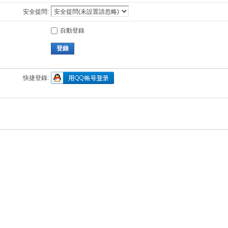
安全提問:
自動登錄
登錄
快捷登錄: