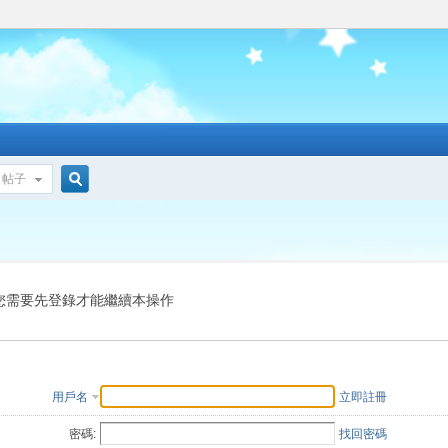
帖子
搜
索
您需要先登錄才能繼續本操作
用戶名
立即註冊
密碼:
找回密碼