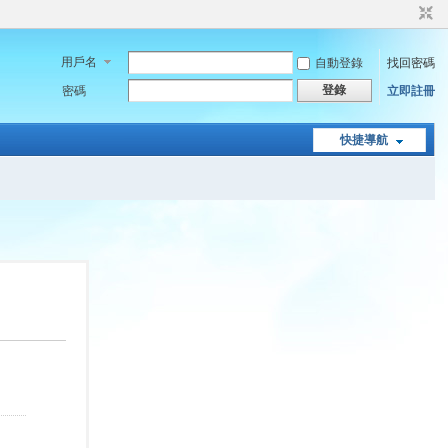
用戶名
自動登錄
找回密碼
登錄
密碼
立即註冊
快捷導航